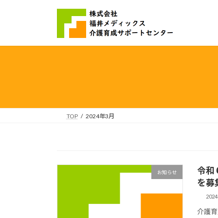
コ
ナ
ン
ビ
テ
ゲ
ン
ー
ツ
シ
へ
ョ
ス
ン
キ
に
ッ
移
プ
動
TOP
2024年3月
令和
お知らせ
を募
202
介護育