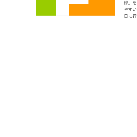
修』を
やすい
日に行