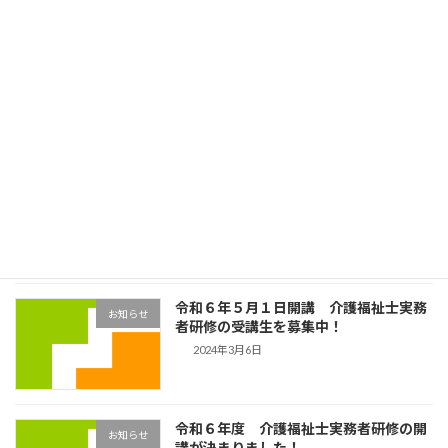
エーションを想定し、介護福祉士の現役講師が
丁寧 […]
続きを読む
最近の投稿
介護福祉士実務者研修の「医療的ケア」
お知らせ
の実習の様子です！
2024年6月14日
令和６年５月１日開講 介護福祉士実務
お知らせ
者研修の受講生を募集中！
2024年3月6日
令和６年度 介護福祉士実務者研修の開
お知らせ
講が決まりました！